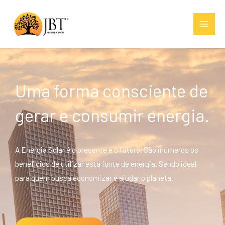
Ir
para
o
conteúdo
Uma forma consciente de
gerar e consumir energia.
A Energia Solar é o presente e o futuro. São inúmeros os
benefícios de utilizar esta fonte de energia. Sendo ideal
para quem busca economizar e ajudar o planeta.